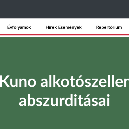
Ugrás
a
tartalomra
Évfolyamok
Hírek Események
Repertórium
 Kuno alkotószelle
abszurditásai