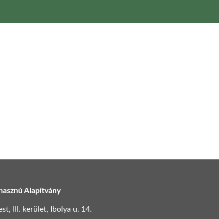
hasznú Alapítvány
, III. kerület, Ibolya u. 14.