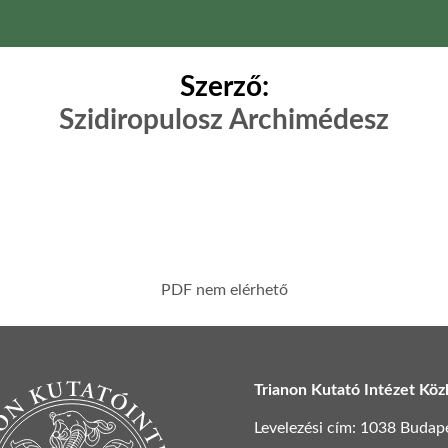
Szerző:
Szidiropulosz Archimédesz
PDF nem elérhető
Trianon Kutató Intézet Köz
Levelezési cím: 1038 Budapest