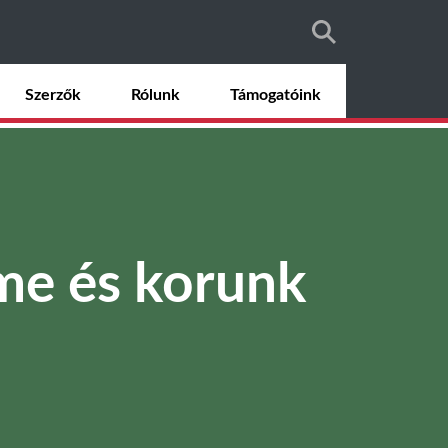
Szerzők
Rólunk
Támogatóink
me és korunk