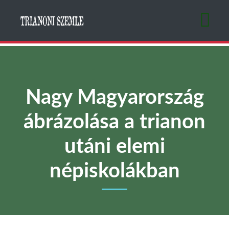
Ugrás
a
tartalomra
Nagy Magyarország
ábrázolása a trianon
utáni elemi
népiskolákban