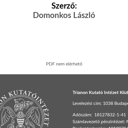
Szerző:
Domonkos László
PDF nem elérhető
Trianon Kutató Intézet Köz
Levelezési cím: 1038 Budapest
Adószám: 18127832-1-41
Számlavezető pénzintézet: