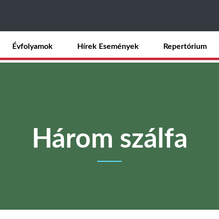
Ugrás
a
tartalomra
Évfolyamok
Hírek Események
Repertórium
Három szálfa