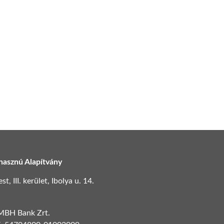
hasznú Alapítvány
, III. kerület, Ibolya u. 14.
 MBH Bank Zrt.