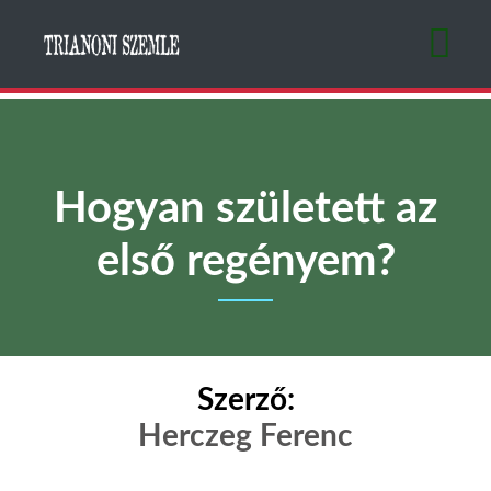
Ugrás
a
tartalomra
Hogyan született az
első regényem?
Szerző:
Herczeg Ferenc