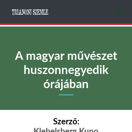
Ugrás
a
tartalomra
A magyar művészet
huszonnegyedik
órájában
Szerző:
Klebelsberg Kuno