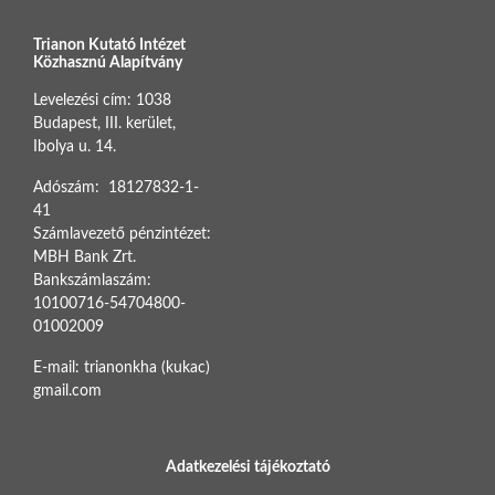
Trianon Kutató Intézet
Közhasznú Alapítvány
Levelezési cím: 1038
Budapest, III. kerület,
Ibolya u. 14.
Adószám: 18127832-1-
41
Számlavezető pénzintézet:
MBH Bank Zrt.
Bankszámlaszám:
10100716-54704800-
01002009
E-mail: trianonkha (kukac)
gmail.com
BOTTOM FOOTER MENU
Adatkezelési tájékoztató