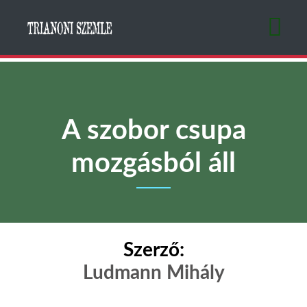
Ugrás
a
tartalomra
A szobor csupa
mozgásból áll
Szerző:
Ludmann Mihály