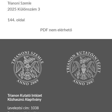
Trianoni Szemle
2025 Különszám 3
144. oldal
PDF nem elérhető
Trianon Kutató Intézet
Közhasznú Alapítvány
Levelezési cím: 1038