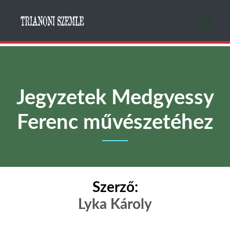
Ugrás
a
tartalomra
Jegyzetek Medgyessy
Ferenc művészetéhez
Szerző:
Lyka Károly