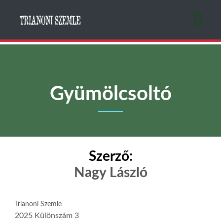
Ugrás
a
tartalomra
Gyümölcsoltó
Szerző:
Nagy László
Trianoni Szemle
2025 Különszám 3