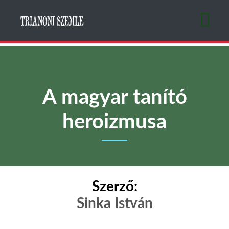
Ugrás
a
tartalomra
A magyar tanító
heroizmusa
Szerző:
Sinka István