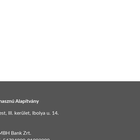
hasznú Alapítvány
, III. kerület, Ibolya u. 14.
 MBH Bank Zrt.