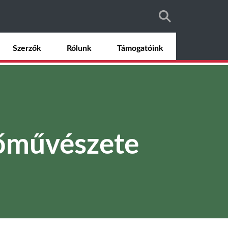
Szerzők
Rólunk
Támogatóink
tőművészete