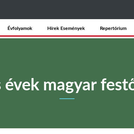
Ugrás
a
tartalomra
Évfolyamok
Hírek Események
Repertórium
 évek magyar fes