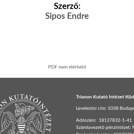
Szerző:
Sipos Endre
PDF nem elérhető
Trianon Kutató Intézet Köz
Levelezési cím: 1038 Budapest
Adószám: 18127832-1-41
Számlavezető pénzintézet: