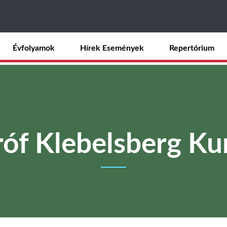
Ugrás
a
tartalomra
Évfolyamok
Hírek Események
Repertórium
óf Klebelsberg K