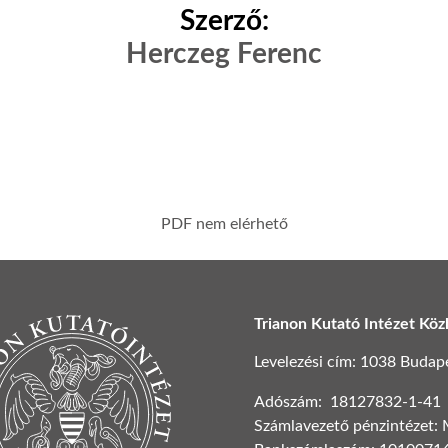
Szerző:
Herczeg Ferenc
PDF nem elérhető
Trianon Kutató Intézet Köz
Levelezési cím: 1038 Budapest
Adószám: 18127832-1-41
Számlavezető pénzintézet: