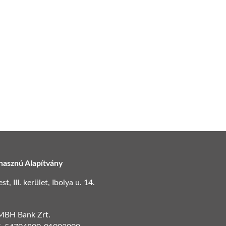
hasznú Alapítvány
, III. kerület, Ibolya u. 14.
 MBH Bank Zrt.