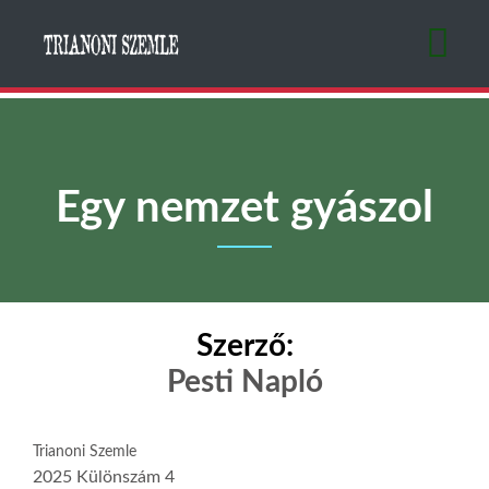
Ugrás
a
tartalomra
Egy nemzet gyászol
Szerző:
Pesti Napló
Trianoni Szemle
2025 Különszám 4