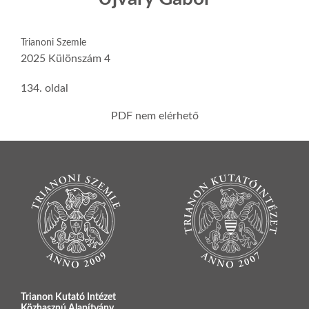
Trianoni Szemle
2025 Különszám 4
134. oldal
PDF nem elérhető
Trianon Kutató Intézet
Közhasznú Alapítvány