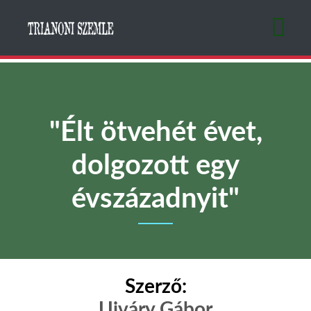
Ugrás
a
tartalomra
"Élt ötvehét évet,
dolgozott egy
évszázadnyit"
Szerző:
Ujváry Gábor