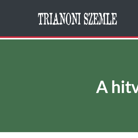
Search
A hit