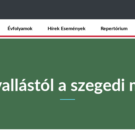
Ugrás
a
tartalomra
Évfolyamok
Hírek Események
Repertórium
vallástól a szegedi 