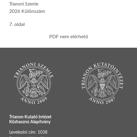
Trianoni Szemle
2026 Különszám
7. oldal
PDF nem elérhető
Trianon Kutató Intézet
Közhasznú Alapítvány
Levelezési cím: 1038