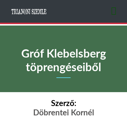
Ugrás
a
tartalomra
Gróf Klebelsberg
töprengéseiből
Szerző:
Döbrentei Kornél