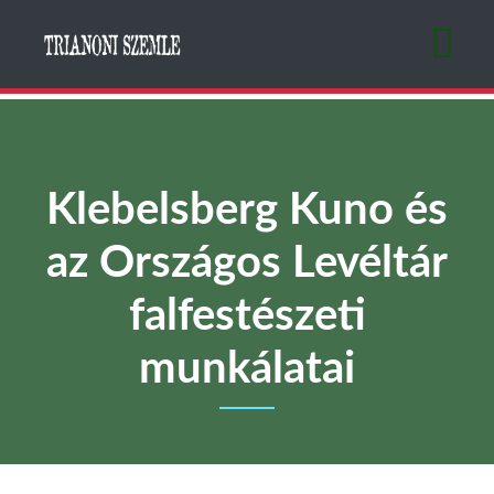
Ugrás
a
tartalomra
Klebelsberg Kuno és
az Országos Levéltár
falfestészeti
munkálatai