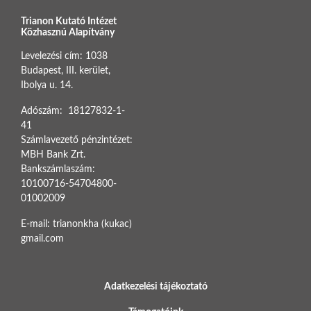
Trianon Kutató Intézet
Közhasznú Alapítvány
Levelezési cím: 1038
Budapest, III. kerület,
Ibolya u. 14.
Adószám: 18127832-1-
41
Számlavezető pénzintézet:
MBH Bank Zrt.
Bankszámlaszám:
10100716-54704800-
01002009
E-mail: trianonkha (kukac)
gmail.com
BOTTOM FOOTER MENU
Adatkezelési tájékoztató