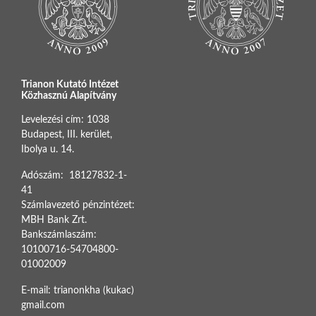
Trianon Kutató Intézet
Közhasznú Alapítvány
Levelezési cím: 1038
Budapest, III. kerület,
Ibolya u. 14.
Adószám: 18127832-1-
41
Számlavezető pénzintézet:
MBH Bank Zrt.
Bankszámlaszám:
10100716-54704800-
01002009
E-mail: trianonkha (kukac)
gmail.com