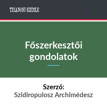
Ugrás
a
tartalomra
Főszerkesztői
gondolatok
Szerző:
Szidiropulosz Archimédesz