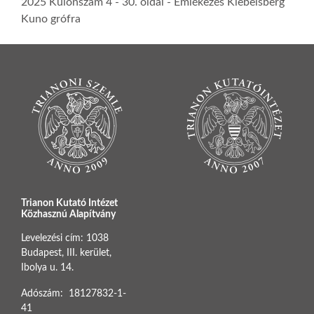
2025 Különszám 4
- 30. oldal -
Emlékezés Klebelsberg
Kuno grófra
Trianon Kutató Intézet
Közhasznú Alapítvány
Levelezési cím: 1038
Budapest, III. kerület,
Ibolya u. 14.
Adószám: 18127832-1-
41