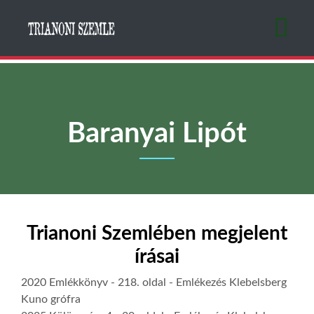
Ugrás
a
tartalomra
Baranyai Lipót
Trianoni Szemlében megjelent
írásai
2020 Emlékkönyv
- 218. oldal -
Emlékezés Klebelsberg
Kuno grófra