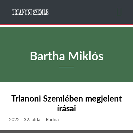
Ugrás
a
tartalomra
Bartha Miklós
Trianoni Szemlében megjelent
írásai
2022
- 32. oldal -
Rodna