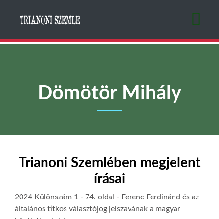
Ugrás
a
tartalomra
Dömötör Mihály
Trianoni Szemlében megjelent
írásai
2024 Különszám 1
- 74. oldal -
Ferenc Ferdinánd és az
általános titkos választójog jelszavának a magyar