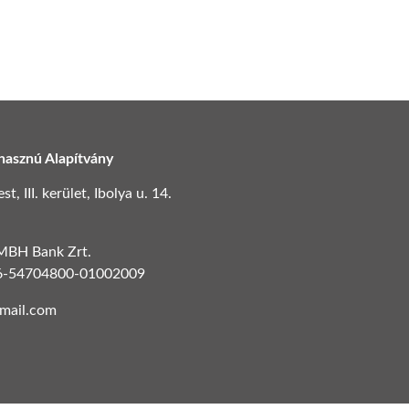
hasznú Alapítvány
, III. kerület, Ibolya u. 14.
 MBH Bank Zrt.
6-54704800-01002009
gmail.com