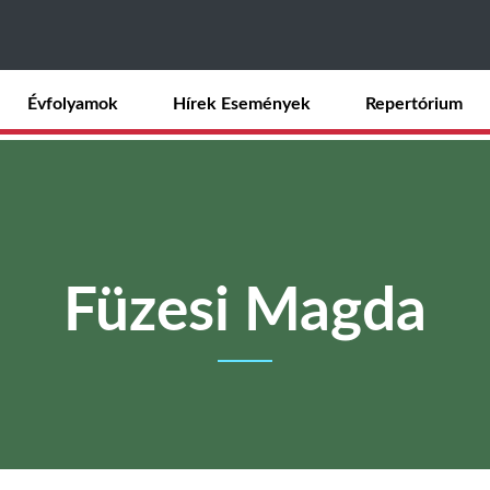
Ugrás
a
tartalomra
Évfolyamok
Hírek Események
Repertórium
Füzesi Magda