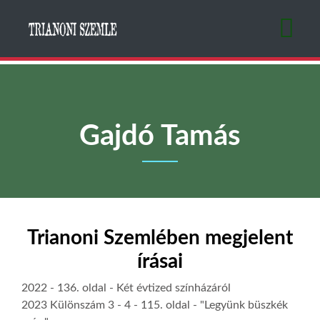
Ugrás
a
tartalomra
Gajdó Tamás
Trianoni Szemlében megjelent
írásai
2022
- 136. oldal -
Két évtized színházáról
2023 Különszám 3 - 4
- 115. oldal -
"Legyünk büszkék