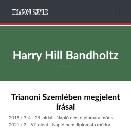
Ugrás
a
tartalomra
Harry Hill Bandholtz
Trianoni Szemlében megjelent
írásai
2019 / 3-4
- 28. oldal -
Napló nem diplomata módra
2021 / 2
- 57. oldal -
Napló nem diplomata módra