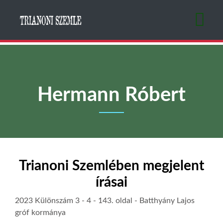
Ugrás
a
tartalomra
Hermann Róbert
Trianoni Szemlében megjelent
írásai
2023 Különszám 3 - 4
- 143. oldal -
Batthyány Lajos
gróf kormánya