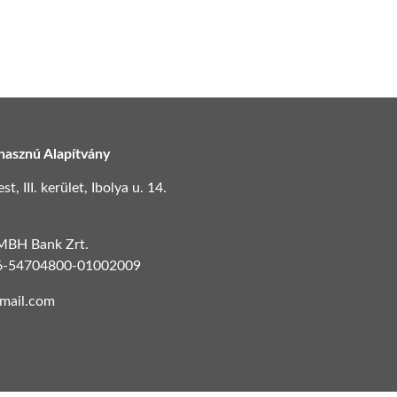
hasznú Alapítvány
, III. kerület, Ibolya u. 14.
 MBH Bank Zrt.
6-54704800-01002009
gmail.com