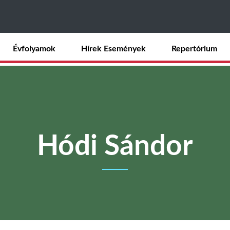
Ugrás
a
tartalomra
Évfolyamok
Hírek Események
Repertórium
Hódi Sándor