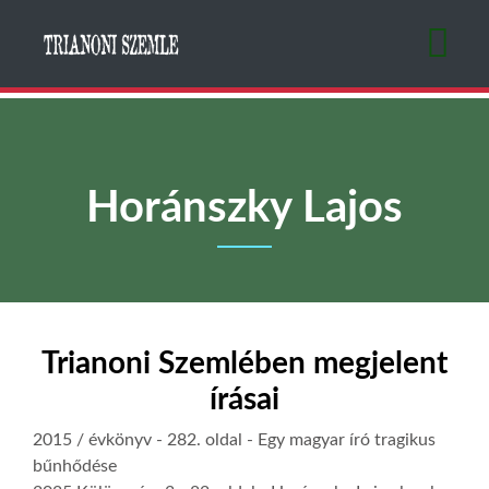
Ugrás
a
tartalomra
Horánszky Lajos
Trianoni Szemlében megjelent
írásai
2015 / évkönyv
- 282. oldal -
Egy magyar író tragikus
bűnhődése