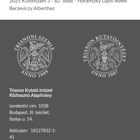
2025 Különszám 3
- 82. oldal -
Horánszky Lajos levele
Berzeviczy Alberthez
Trianon Kutató Intézet
Közhasznú Alapítvány
Levelezési cím: 1038
Budapest, III. kerület,
Ibolya u. 14.
Adószám: 18127832-1-
41