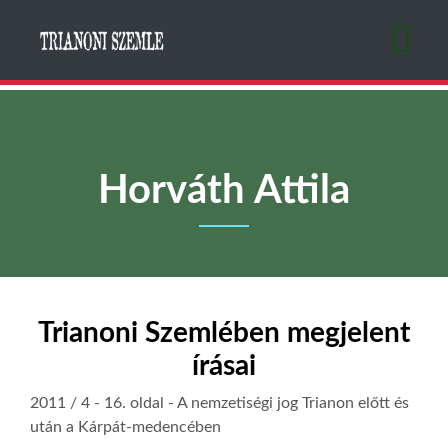
Ugrás
a
tartalomra
Horváth Attila
Trianoni Szemlében megjelent
írásai
2011 / 4
- 16. oldal -
A nemzetiségi jog Trianon előtt és
után a Kárpát-medencében