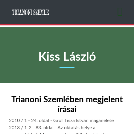
Ugrás
a
tartalomra
Kiss László
Trianoni Szemlében megjelent
írásai
2010 / 1
- 24. oldal -
Gróf Tisza István magánélete
2013 / 1-2
- 83. oldal -
Az oktatás helye a