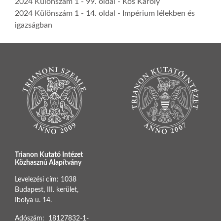
2024 Különszám 1
- 99. oldal -
Kós Károly
2024 Különszám 1
- 14. oldal -
Impérium lélekben és
igazságban
Trianon Kutató Intézet
Közhasznú Alapítvány
Levelezési cím: 1038
Budapest, III. kerület,
Ibolya u. 14.
Adószám: 18127832-1-