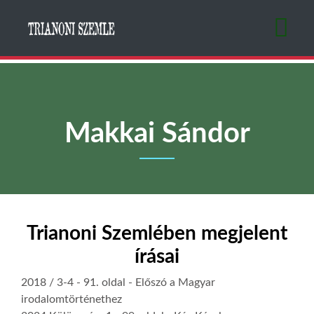
Ugrás
a
tartalomra
Makkai Sándor
Trianoni Szemlében megjelent
írásai
2018 / 3-4
- 91. oldal -
Előszó a Magyar
irodalomtörténethez