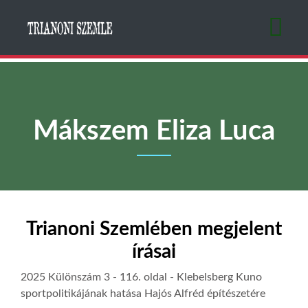
Ugrás
a
tartalomra
Mákszem Eliza Luca
Trianoni Szemlében megjelent
írásai
2025 Különszám 3
- 116. oldal -
Klebelsberg Kuno
sportpolitikájának hatása Hajós Alfréd építészetére