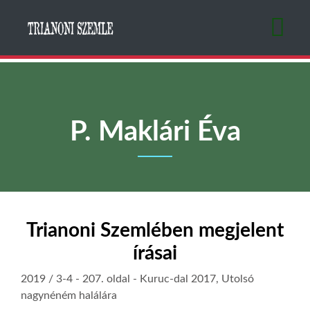
Ugrás
a
tartalomra
P. Maklári Éva
Trianoni Szemlében megjelent
írásai
2019 / 3-4
- 207. oldal -
Kuruc-dal 2017, Utolsó
nagynéném halálára