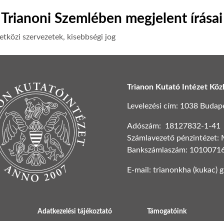
Trianoni Szemlében megjelent írásai
tközi szervezetek, kisebbségi jog
Trianon Kutató Intézet Köz
Levelezési cím: 1038 Budapest
Adószám: 18127832-1-41
Számlavezető pénzintézet:
Bankszámlaszám: 1010071
E-mail: trianonkha (kukac) 
Adatkezelési tájékoztató
Támogatóink