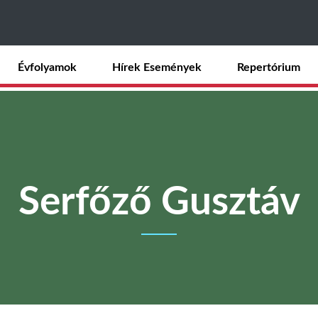
Ugrás
a
tartalomra
Évfolyamok
Hírek Események
Repertórium
Serfőző Gusztáv