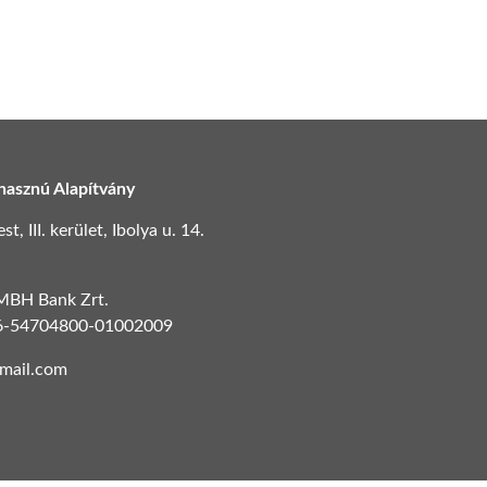
hasznú Alapítvány
, III. kerület, Ibolya u. 14.
 MBH Bank Zrt.
6-54704800-01002009
gmail.com