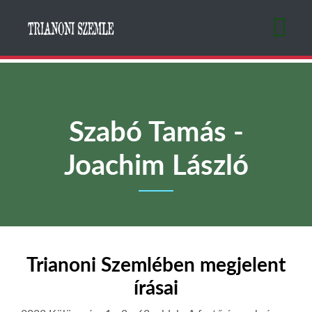
Ugrás
a
tartalomra
Szabó Tamás -
Joachim László
Trianoni Szemlében megjelent
írásai