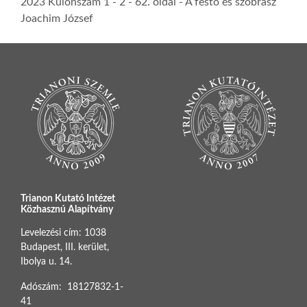
2023 Különszám 1 - 2
- 62. oldal -
A festő és szobrász
Joachim József
Trianon Kutató Intézet
Közhasznú Alapítvány
Levelezési cím: 1038
Budapest, III. kerület,
Ibolya u. 14.
Adószám: 18127832-1-
41