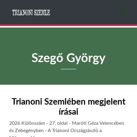
Ugrás
a
tartalomra
Szegő György
Trianoni Szemlében megjelent
írásai
2026 Különszám
- 27. oldal -
Maróti Géza Velencében
és Zebegényben - A Trianoni Országzászló a