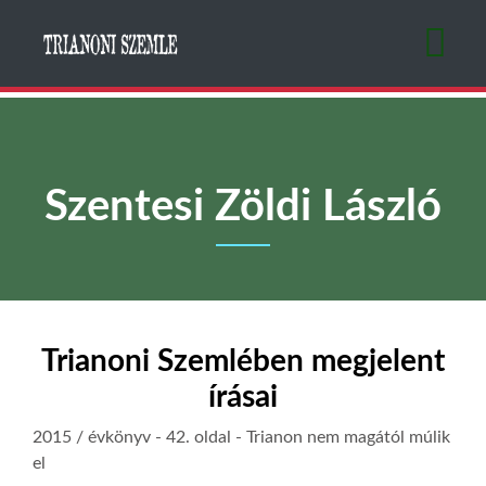
Ugrás
a
tartalomra
Szentesi Zöldi László
Trianoni Szemlében megjelent
írásai
2015 / évkönyv
- 42. oldal -
Trianon nem magától múlik
el