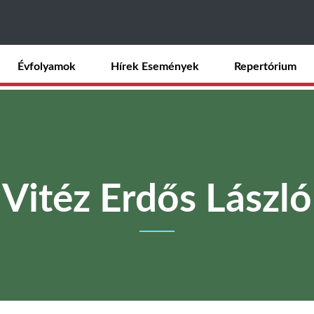
Ugrás
a
tartalomra
Évfolyamok
Hírek Események
Repertórium
Vitéz Erdős László