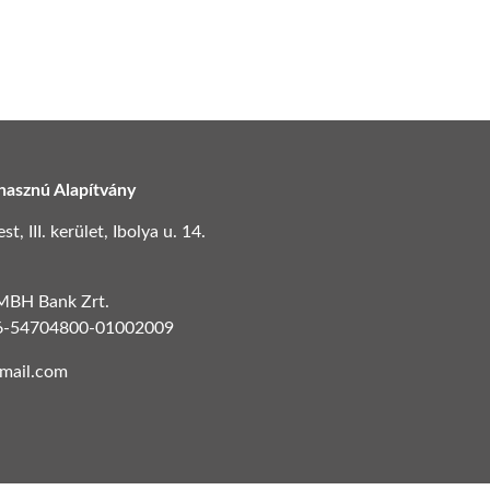
hasznú Alapítvány
, III. kerület, Ibolya u. 14.
 MBH Bank Zrt.
6-54704800-01002009
gmail.com