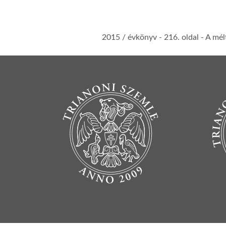
2015 / évkönyv
- 216. oldal -
A mél
BOTTOM FOOTER MENU