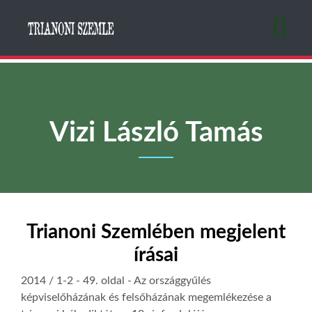
Ugrás
a
tartalomra
Vizi László Tamás
Trianoni Szemlében megjelent
írásai
2014 / 1-2
- 49. oldal -
Az országgyűlés
képviselőházának és felsőházának megemlékezése a