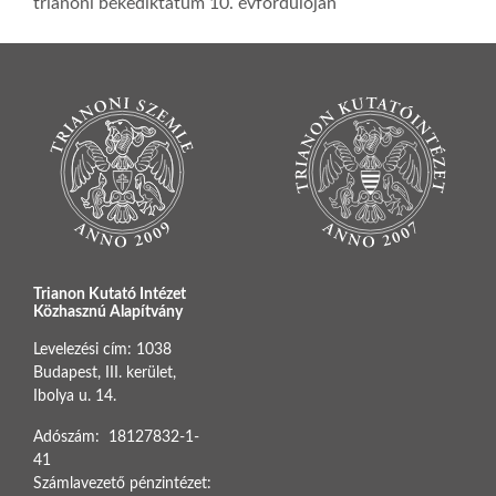
trianoni békediktátum 10. évfordulóján
Trianon Kutató Intézet
Közhasznú Alapítvány
Levelezési cím: 1038
Budapest, III. kerület,
Ibolya u. 14.
Adószám: 18127832-1-
41
Számlavezető pénzintézet: