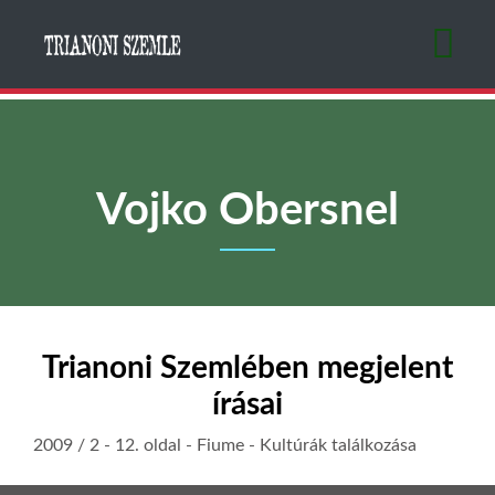
Ugrás
a
tartalomra
Vojko Obersnel
Trianoni Szemlében megjelent
írásai
2009 / 2
- 12. oldal -
Fiume - Kultúrák találkozása