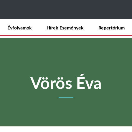
Ugrás
a
tartalomra
Évfolyamok
Hírek Események
Repertórium
Vörös Éva