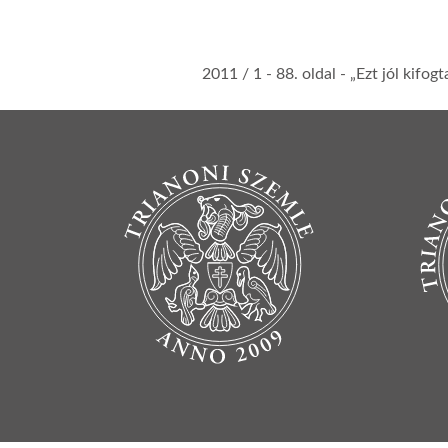
2011 / 1
- 88. oldal -
„Ezt jól kifog
BOTTOM FOOTER MENU