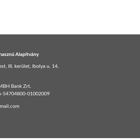
hasznú Alapítvány
, III. kerület, Ibolya u. 14.
 MBH Bank Zrt.
6-54704800-01002009
gmail.com