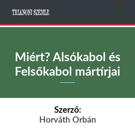
Ugrás
a
tartalomra
Miért? Alsókabol és
Felsőkabol mártírjai
Szerző:
Horváth Orbán