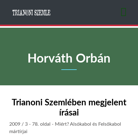
Ugrás
a
tartalomra
Horváth Orbán
Trianoni Szemlében megjelent
írásai
2009 / 3
- 78. oldal -
Miért? Alsókabol és Felsőkabol
mártírjai