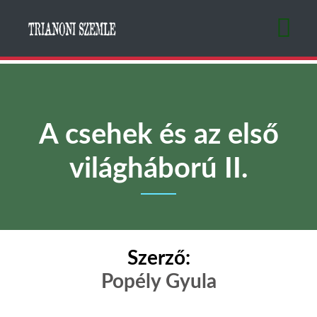
Ugrás
a
tartalomra
A csehek és az első
világháború II.
Szerző:
Popély Gyula