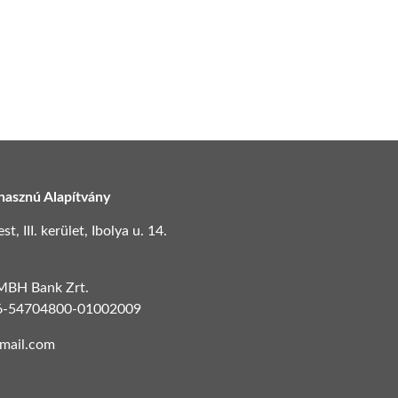
hasznú Alapítvány
, III. kerület, Ibolya u. 14.
 MBH Bank Zrt.
6-54704800-01002009
gmail.com