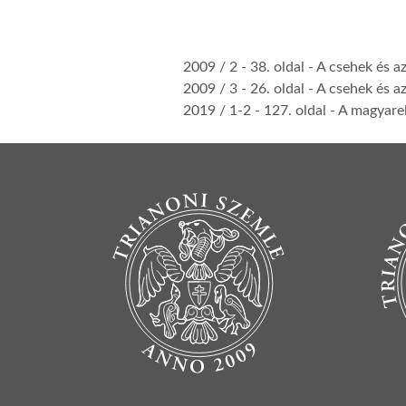
2009 / 2
- 38. oldal -
A csehek és az
2009 / 3
- 26. oldal -
A csehek és az
2019 / 1-2
- 127. oldal -
A magyarel