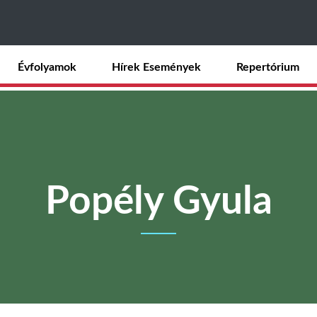
Ugrás
a
tartalomra
Évfolyamok
Hírek Események
Repertórium
Popély Gyula