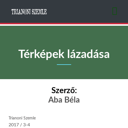
Ugrás
a
tartalomra
Térképek lázadása
Szerző:
Aba Béla
Trianoni Szemle
2017 / 3-4