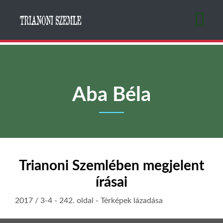
Ugrás
a
tartalomra
Aba Béla
Trianoni Szemlében megjelent
írásai
2017 / 3-4
- 242. oldal -
Térképek lázadása