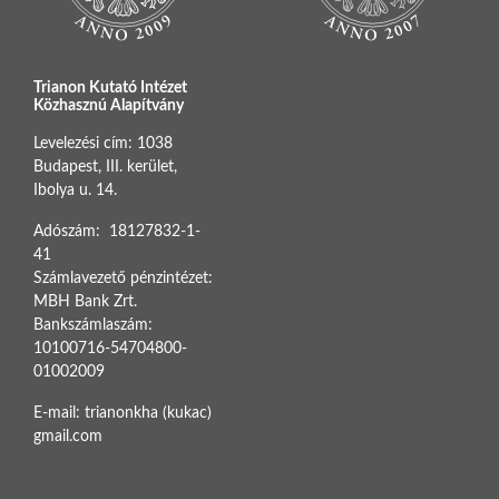
Trianon Kutató Intézet
Közhasznú Alapítvány
Levelezési cím: 1038
Budapest, III. kerület,
Ibolya u. 14.
Adószám: 18127832-1-
41
Számlavezető pénzintézet:
MBH Bank Zrt.
Bankszámlaszám:
10100716-54704800-
01002009
E-mail: trianonkha (kukac)
gmail.com