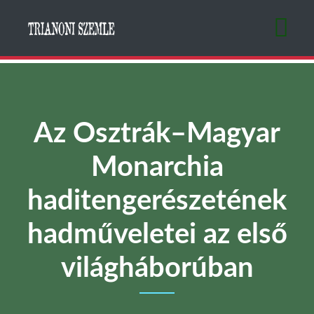
Ugrás
a
tartalomra
Az Osztrák–Magyar
Monarchia
haditengerészetének
hadműveletei az első
világháborúban