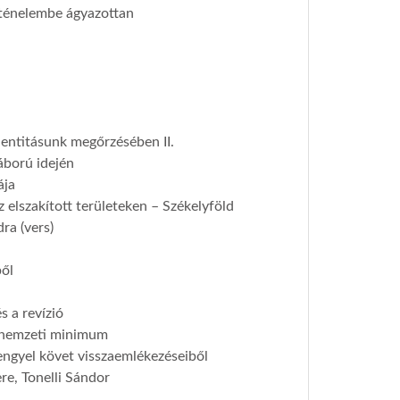
rténelembe ágyazottan
dentitásunk megőrzésében II.
áború idején
ája
elszakított területeken – Székelyföld
ra (vers)
ből
s a revízió
s nemzeti minimum
engyel követ visszaemlékezéseiből
e, Tonelli Sándor