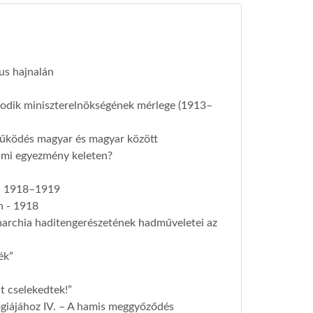
s hajnalán
sodik miniszterelnökségének mérlege (1913–
működés magyar és magyar között
lmi egyezmény keleten?
n 1918–1919
n - 1918
rchia haditengerészetének hadműveletei az
ék”
t cselekedtek!”
giájához IV. – A hamis meggyőződés