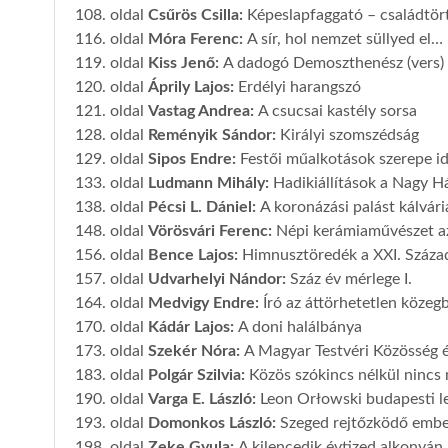
108. oldal
Csűrös Csilla
:
Képeslapfaggató – családtö
116. oldal
Móra Ferenc
:
A sír, hol nemzet süllyed el…
119. oldal
Kiss Jenő
:
A dadogó Demoszthenész (vers)
120. oldal
Áprily Lajos
:
Erdélyi harangszó
121. oldal
Vastag Andrea
:
A csucsai kastély sorsa
128. oldal
Reményik Sándor
:
Királyi szomszédság
129. oldal
Sipos Endre
:
Festői műalkotások szerepe i
133. oldal
Ludmann Mihály
:
Hadikiállítások a Nagy H
138. oldal
Pécsi L. Dániel
:
A koronázási palást kálvári
148. oldal
Vörösvári Ferenc
:
Népi kerámiaművészet az 
156. oldal
Bence Lajos
:
Himnusztöredék a XXI. Század
157. oldal
Udvarhelyi Nándor
:
Száz év mérlege I.
164. oldal
Medvigy Endre
:
Író az áttörhetetlen közeg
170. oldal
Kádár Lajos
:
A doni halálbánya
173. oldal
Szekér Nóra
:
A Magyar Testvéri Közösség é
183. oldal
Polgár Szilvia
:
Közös szókincs nélkül ninc
190. oldal
Varga E. László
:
Leon Orłowski budapesti l
193. oldal
Domonkos László
:
Szeged rejtőzködő ember
198. oldal
Zeke Gyula
:
A kilencedik évtized alkonyán