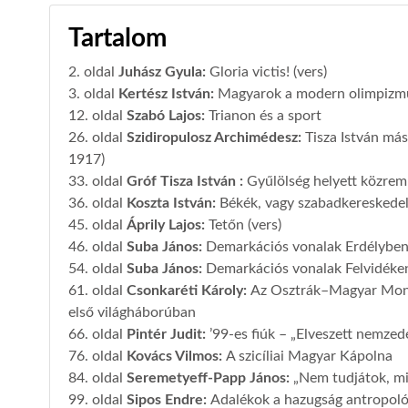
Tartalom
2. oldal
Juhász Gyula
:
Gloria victis! (vers)
3. oldal
Kertész István
:
Magyarok a modern olimpizmu
12. oldal
Szabó Lajos
:
Trianon és a sport
26. oldal
Szidiropulosz Archimédesz
:
Tisza István má
1917)
33. oldal
Gróf Tisza István
:
Gyűlölség helyett közre
36. oldal
Koszta István
:
Békék, vagy szabadkereskede
45. oldal
Áprily Lajos
:
Tetőn (vers)
46. oldal
Suba János
:
Demarkációs vonalak Erdélybe
54. oldal
Suba János
:
Demarkációs vonalak Felvidéke
61. oldal
Csonkaréti Károly
:
Az Osztrák–Magyar Mona
első világháborúban
66. oldal
Pintér Judit
:
’99-es fiúk – „Elveszett nemzed
76. oldal
Kovács Vilmos
:
A szicíliai Magyar Kápolna
84. oldal
Seremetyeff-Papp János
:
„Nem tudjátok, mi
99. oldal
Sipos Endre
:
Adalékok a hazugság antropoló