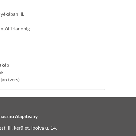
yékában III.
ntól Trianonig
yakép
nk
ján (vers)
hasznú Alapítvány
, III. kerület, Ibolya u. 14.