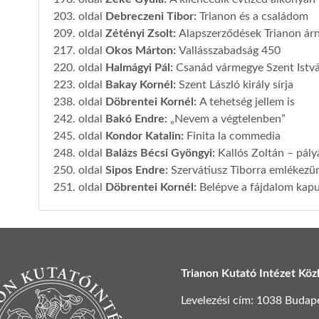
203. oldal
Debreczeni Tibor
:
Trianon és a családom
209. oldal
Zétényi Zsolt
:
Alapszerződések Trianon árn
217. oldal
Okos Márton
:
Vallásszabadság 450
220. oldal
Halmágyi Pál
:
Csanád vármegye Szent Istvá
223. oldal
Bakay Kornél
:
Szent László király sírja
238. oldal
Döbrentei Kornél
:
A tehetség jellem is
242. oldal
Bakó Endre
:
„Nevem a végtelenben”
245. oldal
Kondor Katalin
:
Finita la commedia
248. oldal
Balázs Bécsi Gyöngyi
:
Kallós Zoltán – pál
250. oldal
Sipos Endre
:
Szervátiusz Tiborra emlékezü
251. oldal
Döbrentei Kornél
:
Belépve a fájdalom kapu
Trianon Kutató Intézet Köz
Levelezési cím: 1038 Budapest