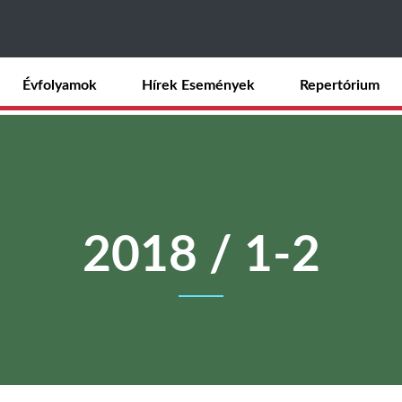
Ugrás
a
tartalomra
Évfolyamok
Hírek Események
Repertórium
2018 / 1-2