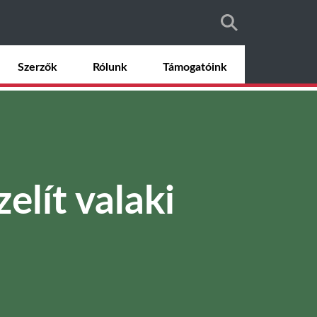
Szerzők
Rólunk
Támogatóink
elít valaki