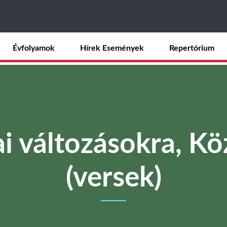
Ugrás
a
tartalomra
Évfolyamok
Hírek Események
Repertórium
i változásokra, Köz
(versek)