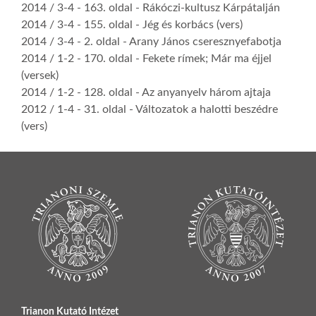
2014 / 3-4
- 163. oldal -
Rákóczi-kultusz Kárpátalján
2014 / 3-4
- 155. oldal -
Jég és korbács (vers)
2014 / 3-4
- 2. oldal -
Arany János cseresznyefabotja
2014 / 1-2
- 170. oldal -
Fekete rímek; Már ma éjjel
(versek)
2014 / 1-2
- 128. oldal -
Az anyanyelv három ajtaja
2012 / 1-4
- 31. oldal -
Változatok a halotti beszédre
(vers)
Trianon Kutató Intézet