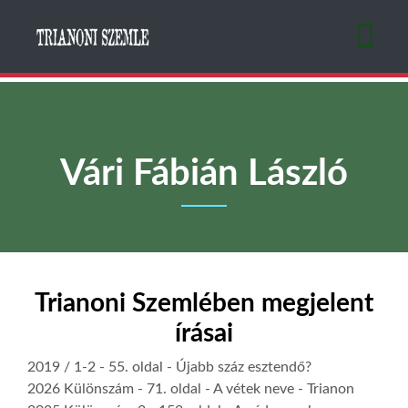
Ugrás
a
tartalomra
Vári Fábián László
Trianoni Szemlében megjelent
írásai
2019 / 1-2
- 55. oldal -
Újabb száz esztendő?
2026 Különszám
- 71. oldal -
A vétek neve - Trianon