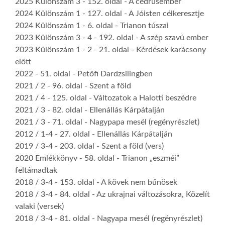
2025 Különszám 3
- 152. oldal -
A cédrusember
2024 Különszám 1
- 127. oldal -
A Jóisten célkeresztje
2024 Különszám 1
- 6. oldal -
Trianon túszai
2023 Különszám 3 - 4
- 192. oldal -
A szép szavú ember
2023 Különszám 1 - 2
- 21. oldal -
Kérdések karácsony
előtt
2022
- 51. oldal -
Petőfi Dardzsilingben
2021 / 2
- 96. oldal -
Szent a föld
2021 / 4
- 125. oldal -
Változatok a Halotti beszédre
2021 / 3
- 82. oldal -
Ellenállás Kárpátalján
2021 / 3
- 71. oldal -
Nagypapa mesél (regényrészlet)
2012 / 1-4
- 27. oldal -
Ellenállás Kárpátalján
2019 / 3-4
- 203. oldal -
Szent a föld (vers)
2020 Emlékkönyv
- 58. oldal -
Trianon „eszméi”
feltámadtak
2018 / 3-4
- 153. oldal -
A kövek nem bűnösek
2018 / 3-4
- 84. oldal -
Az ukrajnai változásokra, Közelít
valaki (versek)
2018 / 3-4
- 81. oldal -
Nagyapa mesél (regényrészlet)