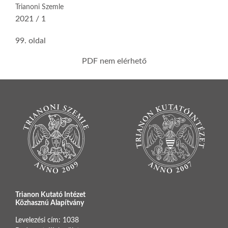
Trianoni Szemle
2021 / 1
99. oldal
PDF nem elérhető
Trianon Kutató Intézet
Közhasznú Alapítvány
Levelezési cím: 1038