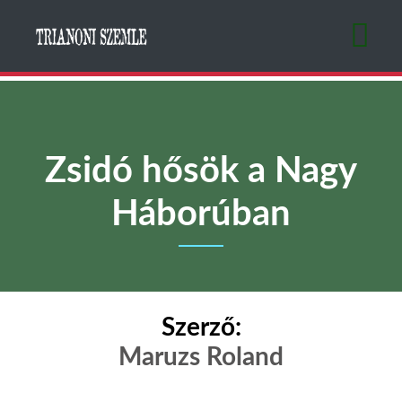
Ugrás
a
tartalomra
Zsidó hősök a Nagy
Háborúban
Szerző:
Maruzs Roland